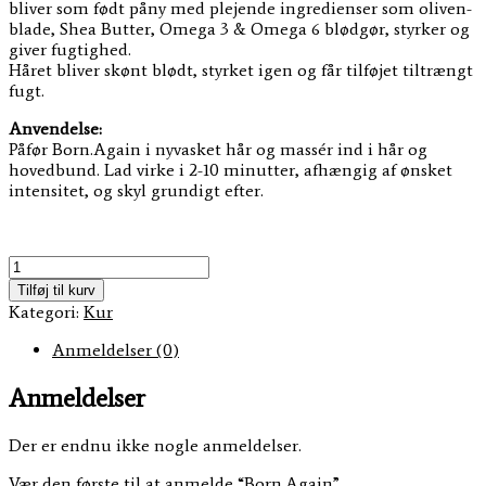
bliver som født påny med plejende ingredienser som oliven-
blade, Shea Butter, Omega 3 & Omega 6 blødgør, styrker og
giver fugtighed.
Håret bliver skønt blødt, styrket igen og får tilføjet tiltrængt
fugt.
Anvendelse:
Påfør Born.Again i nyvasket hår og massér ind i hår og
hovedbund. Lad virke i 2-10 minutter, afhængig af ønsket
intensitet, og skyl grundigt efter.
Born.Again
antal
Tilføj til kurv
Kategori:
Kur
Anmeldelser (0)
Anmeldelser
Der er endnu ikke nogle anmeldelser.
Vær den første til at anmelde “Born.Again”