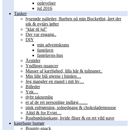
oplevelser
jul 2016
Tanker
lyserøde palietter, flueben på min Bucketlist, året der
gik & nytårs løfter
“klar til jul”
Der var engang..
DIY
min adventskrans
fastelavn
fastelavns-hus
Årstider
Yndlings nuancer
Masser af kærlighed, lilla hår & tulipaner..
Min lille blå stjerne i himlen…
Jeg mangler en mand i mit liv…
Billeder
Ynk…
dybt taknemlig
et af de ret personlige indlæg……
pink enhjørning, solnedgang & chokolademousse
Altid & for Evigt…
Rugbrødslagkage, hvide fliser & en ret vild gave
kagebage humør
Bounty-snack