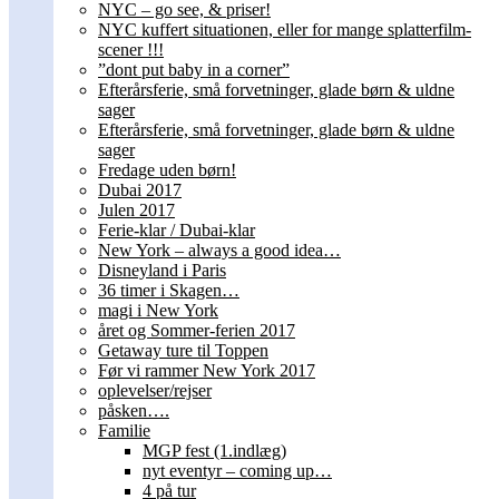
NYC – go see, & priser!
NYC kuffert situationen, eller for mange splatterfilm-
scener !!!
”dont put baby in a corner”
Efterårsferie, små forvetninger, glade børn & uldne
sager
Efterårsferie, små forvetninger, glade børn & uldne
sager
Fredage uden børn!
Dubai 2017
Julen 2017
Ferie-klar / Dubai-klar
New York – always a good idea…
Disneyland i Paris
36 timer i Skagen…
magi i New York
året og Sommer-ferien 2017
Getaway ture til Toppen
Før vi rammer New York 2017
oplevelser/rejser
påsken….
Familie
MGP fest (1.indlæg)
nyt eventyr – coming up…
4 på tur