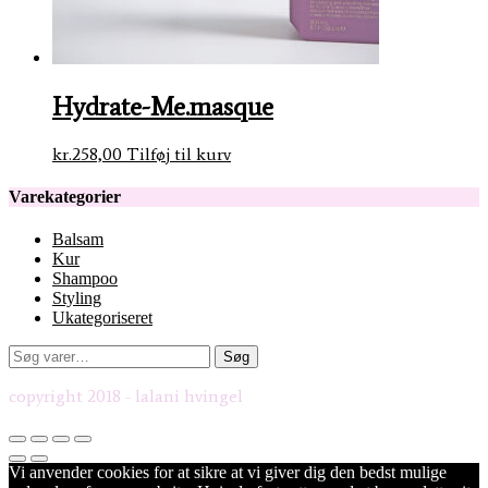
Hydrate-Me.masque
kr.
258,00
Tilføj til kurv
Varekategorier
Balsam
Kur
Shampoo
Styling
Ukategoriseret
Søg
Søg
efter:
copyright 2018 - lalani hvingel
Vi anvender cookies for at sikre at vi giver dig den bedst mulige