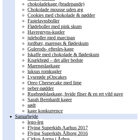
chokoladekage (bradepande)
Chokolade mousse uden æg
Cookies med chokolade & nødder
Fastelavnsboller
Flødeboller med pink skum
Havregryns-kugler
juleboller med marcipan
jordbær, marengs & flødeskum
Gulerods- efterårs-kage
Iskaffe med chokolade & flødeskum
Knækbrød – det aller bedste
Marengslagkage
luksus romkugler
Lyserøde pOpcakes
Oreo Cheesecake med lime
peber-nødder
Rugbrødslagkage, hvide fliser & en ret vild gave
Sarah Bernhardt kager
sødt
kage konkurrence
Samarbejde
lego-leg
Flying Superkids Aarhus 2017
Flying Superkids Ålborg 2016
Cirkus Arena i Århus