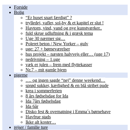
Forside
Bolig
“Er huset snart færdigt” ?
trylledej, vafler, sol-by & et kapitel er slut !
Havtorn, vind, vand og nye kunstværker..
fuld skrue udluftning & i græsk tema
Uge 30 nærmer sig…
Poleret beton / New Yorker – gulv
uge: 27 + børneværelser
hus projekt – næsten halvvejs eller… (uge 17)
nedrivning – 1.uge
væk er julen – frem med flyttekasser
Nr.7 – mit gamle hjem
pigerne
…. og ingen sagde “nej” denne weekend…
sprød sukker, kærlighed & en blå stribet pude
krea i sommerferien
8 års fødselsdag for Ida
Ida 7års fødselsdag
Ida 6år
Disko fest & overnatning i Emma´s børnehave
Havfrue stads
Ikke alt koster…
rejser / familie ture