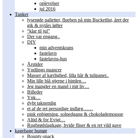
oplevelser
jul 2016
Tanker
lyserøde palietter, flueben på min Bucketlist, året der
gik & nytårs løfter
“klar til jul”
Der var engang..
DIY
min adventskrans
fastelavn
fastelavns-hus
Årstider
Yndlings nuancer
Masser af kærlighed, lilla hår & tulipaner..
Min lille blå stjerne i himlen…
Jeg mangler en mand i mit liv…
Billeder
Ynk…
dybt taknemlig
et af de ret personlige indlæg……
pink enhjørning, solnedgang & chokolademousse
Altid & for Evigt…
Rugbrødslagkage, hvide fliser & en ret vild gave
kagebage humør
Bounty-snack