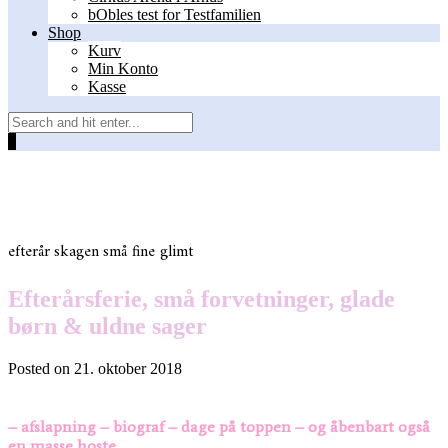
bObles test for Testfamilien
Shop
Kurv
Min Konto
Kasse
0
efterår
skagen
små fine glimt
Efterårsferie, små forvetninger, glade
børn & uldne sager
Posted on
21. oktober 2018
– afslapning – biograf – dage på toppen – og åbenbart også
en masse hoste…