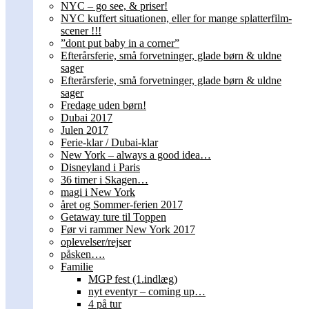
NYC – go see, & priser!
NYC kuffert situationen, eller for mange splatterfilm-
scener !!!
”dont put baby in a corner”
Efterårsferie, små forvetninger, glade børn & uldne
sager
Efterårsferie, små forvetninger, glade børn & uldne
sager
Fredage uden børn!
Dubai 2017
Julen 2017
Ferie-klar / Dubai-klar
New York – always a good idea…
Disneyland i Paris
36 timer i Skagen…
magi i New York
året og Sommer-ferien 2017
Getaway ture til Toppen
Før vi rammer New York 2017
oplevelser/rejser
påsken….
Familie
MGP fest (1.indlæg)
nyt eventyr – coming up…
4 på tur