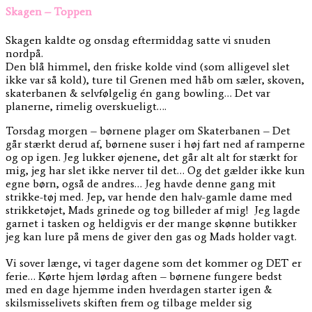
Skagen – Toppen
Skagen kaldte og onsdag eftermiddag satte vi snuden
nordpå.
Den blå himmel, den friske kolde vind (som alligevel slet
ikke var så kold), ture til Grenen med håb om sæler, skoven,
skaterbanen & selvfølgelig én gang bowling… Det var
planerne, rimelig overskueligt….
Torsdag morgen – børnene plager om Skaterbanen – Det
går stærkt derud af, børnene suser i høj fart ned af ramperne
og op igen. Jeg lukker øjenene, det går alt alt for stærkt for
mig, jeg har slet ikke nerver til det… Og det gælder ikke kun
egne børn, også de andres… Jeg havde denne gang mit
strikke-tøj med. Jep, var hende den halv-gamle dame med
strikketøjet, Mads grinede og tog billeder af mig! Jeg lagde
garnet i tasken og heldigvis er der mange skønne butikker
jeg kan lure på mens de giver den gas og Mads holder vagt.
Vi sover længe, vi tager dagene som det kommer og DET er
ferie… Kørte hjem lørdag aften – børnene fungere bedst
med en dage hjemme inden hverdagen starter igen &
skilsmisselivets skiften frem og tilbage melder sig