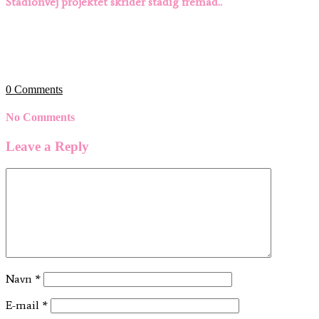
Stadionvej projektet skrider stadig fremad..
0
Comments
No Comments
Leave a Reply
Navn
*
E-mail
*