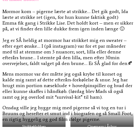
Mormor kom – pigerne lærte at strikke… Det gik godt, Ida
lærte at strikke ret (igen, for hun kunne faktisk godt)
Emma fik gang i Strikke Lise. Det holdt kort – men er sikker
på, at vi finder den lille dukke frem igen inden længe 🙂
Jeg er SÅ heldig at mormor har strikket mig en sweater –
efter eget ønske… I (på instagram) var for et par måneder
med til at stemme om 3 nuancer; sort, lilla eller denne
efterårs brune… I stemte på den lilla, men efter 30min
overvejelser, faldt valget på den brune… Er SÅ glad for den🍂
Mens mormor var der måtte jeg også krybe til korset og
kalde mig ramt af dette efterårs-forkølelse & snue. Jeg har
brugt min portion næseklude + hovedpinspiller og hvad der
eller kunne skaffes i håndkøb. (lørdag blev Mads så også
ramt og jeg overlod mit “survival-kit” til ham).
Onsdag ville jeg hygge mig med pigerne så vi tog en tur i
Bruuns og herefter et smut ind i biografen og så Small Foot,
en rigtig hyggelig og god film ifølge pigerne.
Strikkeklubben
Cinemaxx i Århus