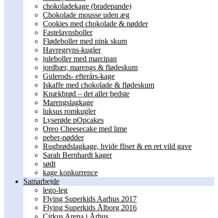
chokoladekage (bradepande)
Chokolade mousse uden æg
Cookies med chokolade & nødder
Fastelavnsboller
Flødeboller med pink skum
Havregryns-kugler
juleboller med marcipan
jordbær, marengs & flødeskum
Gulerods- efterårs-kage
Iskaffe med chokolade & flødeskum
Knækbrød – det aller bedste
Marengslagkage
luksus romkugler
Lyserøde pOpcakes
Oreo Cheesecake med lime
peber-nødder
Rugbrødslagkage, hvide fliser & en ret vild gave
Sarah Bernhardt kager
sødt
kage konkurrence
Samarbejde
lego-leg
Flying Superkids Aarhus 2017
Flying Superkids Ålborg 2016
Cirkus Arena i Århus