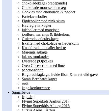
chokoladekage (bradepande)
Chokolade mousse uden æg
Cookies med chokolade & nødder
Fastelavnsboller
Flødeboller med pink skum
Havregryns-kugler
juleboller med marcipan
jordbær, marengs & flødeskum
Gulerods- efterårs-kage
Iskaffe med chokolade & flødeskum
Knækbrød – det aller bedste
Marengslagkage
luksus romkugler
Lyserøde pOpcakes
Oreo Cheesecake med lime
peber-nødder
Rugbrødslagkage, hvide fliser & en ret vild gave
Sarah Bernhardt kager
sødt
kage konkurrence
Samarbejde
lego-leg
Flying Superkids Aarhus 2017
Flying Superkids Ålborg 2016
Cirkus Arena i Århus