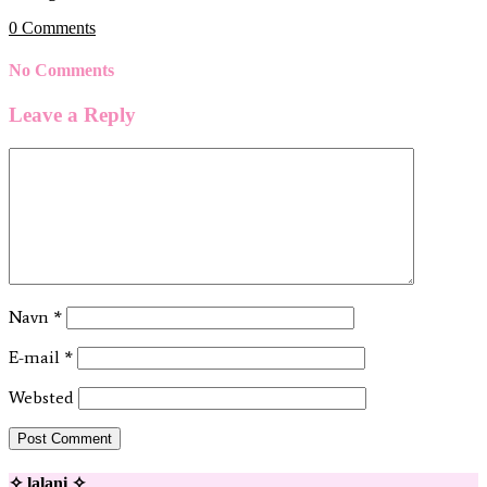
0
Comments
No Comments
Leave a Reply
Navn
*
E-mail
*
Websted
✧ lalani ✧