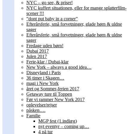
NYC – go see, & priser!
NYC kuffert situationen, eller for mange splatterfilm-
scener !!!
”dont put baby in a corner”
Efterårsferie, små forvetninger, glade børn & uldne
sager
Efterårsferie, små forvetninger, glade børn & uldne
sager
Fredage uden børn!
Dubai 2017
Julen 2017
Ferie-klar / Dubai-klar
New York – always a good idea…
Disneyland i Paris
36 timer i Skagen…
magi i New York
året og Sommer-ferien 2017
Getaway ture til Toppen
Før vi rammer New York 2017
oplevelser/rejser
påsken….
Familie
MGP fest (1.indlæg)
nyt eventyr – coming up…
4 på tur