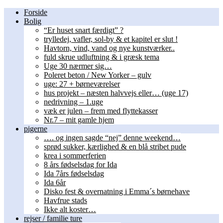
Forside
Bolig
“Er huset snart færdigt” ?
trylledej, vafler, sol-by & et kapitel er slut !
Havtorn, vind, vand og nye kunstværker..
fuld skrue udluftning & i græsk tema
Uge 30 nærmer sig…
Poleret beton / New Yorker – gulv
uge: 27 + børneværelser
hus projekt – næsten halvvejs eller… (uge 17)
nedrivning – 1.uge
væk er julen – frem med flyttekasser
Nr.7 – mit gamle hjem
pigerne
…. og ingen sagde “nej” denne weekend…
sprød sukker, kærlighed & en blå stribet pude
krea i sommerferien
8 års fødselsdag for Ida
Ida 7års fødselsdag
Ida 6år
Disko fest & overnatning i Emma´s børnehave
Havfrue stads
Ikke alt koster…
rejser / familie ture