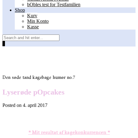
bObles test for Testfamilien
Shop
Kurv
Min Konto
Kasse
0
Den søde tand
kagebage humør
no.7
Lyserøde pOpcakes
Posted on
4. april 2017
* Mit resultat af kagekonkurrencen *