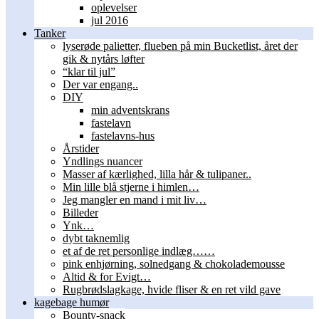
oplevelser
jul 2016
Tanker
lyserøde palietter, flueben på min Bucketlist, året der
gik & nytårs løfter
“klar til jul”
Der var engang..
DIY
min adventskrans
fastelavn
fastelavns-hus
Årstider
Yndlings nuancer
Masser af kærlighed, lilla hår & tulipaner..
Min lille blå stjerne i himlen…
Jeg mangler en mand i mit liv…
Billeder
Ynk…
dybt taknemlig
et af de ret personlige indlæg……
pink enhjørning, solnedgang & chokolademousse
Altid & for Evigt…
Rugbrødslagkage, hvide fliser & en ret vild gave
kagebage humør
Bounty-snack