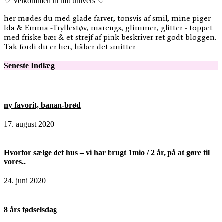
♡ Velkommen til mit univers ♡
her mødes du med glade farver, tonsvis af smil, mine piger
Ida & Emma -Tryllestøv, marengs, glimmer, glitter - toppet
med friske bær & et strejf af pink beskriver ret godt bloggen.
Tak fordi du er her, håber det smitter
Seneste Indlæg
ny favorit, banan-brød
17. august 2020
Hvorfor sælge det hus – vi har brugt 1mio / 2 år, på at gøre til
vores..
24. juni 2020
8 års fødselsdag