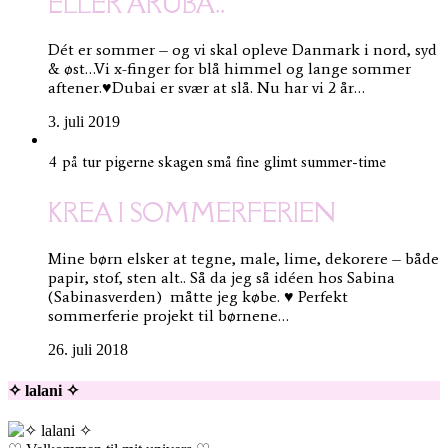
ELLER ARUBA..
Dét er sommer – og vi skal opleve Danmark i nord, syd
& øst…Vi x-finger for blå himmel og lange sommer
aftener.♥Dubai er svær at slå. Nu har vi 2 år…
3. juli 2019
4 på tur
pigerne
skagen
små fine glimt
summer-time
KREA I SOMMERFERIEN
Mine børn elsker at tegne, male, lime, dekorere – både
papir, stof, sten alt.. Så da jeg så idéen hos Sabina
(Sabinasverden) måtte jeg købe. ♥ Perfekt
sommerferie projekt til børnene…
26. juli 2018
✧ lalani ✧