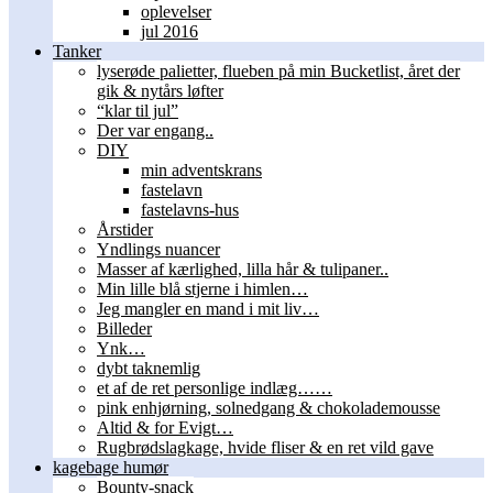
oplevelser
jul 2016
Tanker
lyserøde palietter, flueben på min Bucketlist, året der
gik & nytårs løfter
“klar til jul”
Der var engang..
DIY
min adventskrans
fastelavn
fastelavns-hus
Årstider
Yndlings nuancer
Masser af kærlighed, lilla hår & tulipaner..
Min lille blå stjerne i himlen…
Jeg mangler en mand i mit liv…
Billeder
Ynk…
dybt taknemlig
et af de ret personlige indlæg……
pink enhjørning, solnedgang & chokolademousse
Altid & for Evigt…
Rugbrødslagkage, hvide fliser & en ret vild gave
kagebage humør
Bounty-snack