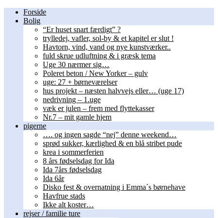
Forside
Bolig
“Er huset snart færdigt” ?
trylledej, vafler, sol-by & et kapitel er slut !
Havtorn, vind, vand og nye kunstværker..
fuld skrue udluftning & i græsk tema
Uge 30 nærmer sig…
Poleret beton / New Yorker – gulv
uge: 27 + børneværelser
hus projekt – næsten halvvejs eller… (uge 17)
nedrivning – 1.uge
væk er julen – frem med flyttekasser
Nr.7 – mit gamle hjem
pigerne
…. og ingen sagde “nej” denne weekend…
sprød sukker, kærlighed & en blå stribet pude
krea i sommerferien
8 års fødselsdag for Ida
Ida 7års fødselsdag
Ida 6år
Disko fest & overnatning i Emma´s børnehave
Havfrue stads
Ikke alt koster…
rejser / familie ture