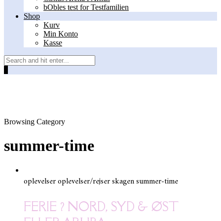
bObles test for Testfamilien
Shop
Kurv
Min Konto
Kasse
0
Browsing Category
summer-time
oplevelser
oplevelser/rejser
skagen
summer-time
FERIE ? NORD, SYD & ØST