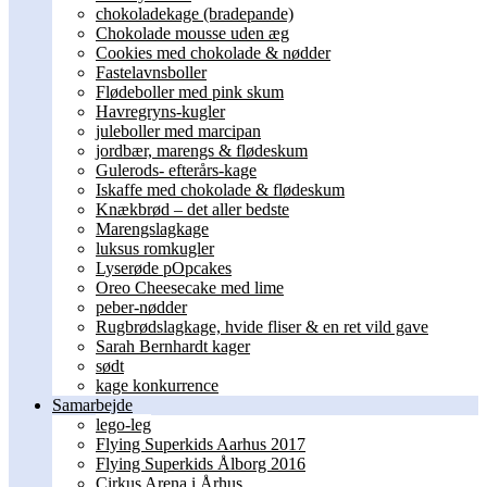
chokoladekage (bradepande)
Chokolade mousse uden æg
Cookies med chokolade & nødder
Fastelavnsboller
Flødeboller med pink skum
Havregryns-kugler
juleboller med marcipan
jordbær, marengs & flødeskum
Gulerods- efterårs-kage
Iskaffe med chokolade & flødeskum
Knækbrød – det aller bedste
Marengslagkage
luksus romkugler
Lyserøde pOpcakes
Oreo Cheesecake med lime
peber-nødder
Rugbrødslagkage, hvide fliser & en ret vild gave
Sarah Bernhardt kager
sødt
kage konkurrence
Samarbejde
lego-leg
Flying Superkids Aarhus 2017
Flying Superkids Ålborg 2016
Cirkus Arena i Århus