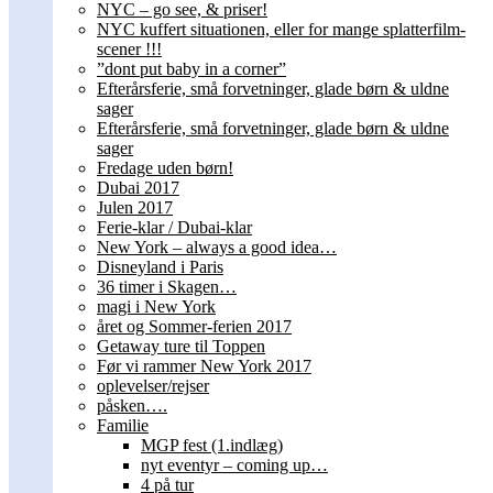
NYC – go see, & priser!
NYC kuffert situationen, eller for mange splatterfilm-
scener !!!
”dont put baby in a corner”
Efterårsferie, små forvetninger, glade børn & uldne
sager
Efterårsferie, små forvetninger, glade børn & uldne
sager
Fredage uden børn!
Dubai 2017
Julen 2017
Ferie-klar / Dubai-klar
New York – always a good idea…
Disneyland i Paris
36 timer i Skagen…
magi i New York
året og Sommer-ferien 2017
Getaway ture til Toppen
Før vi rammer New York 2017
oplevelser/rejser
påsken….
Familie
MGP fest (1.indlæg)
nyt eventyr – coming up…
4 på tur