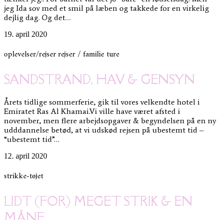
jeg Ida sov med et smil på læben og takkede for en virkelig
dejlig dag. Og det…
19. april 2020
oplevelser/rejser
rejser / familie ture
SANDSTRAND, HAV & GENSYN
Årets tidlige sommerferie, gik til vores velkendte hotel i
Emiratet Ras Al Khamai.Vi ville have været afsted i
november, men flere arbejdsopgaver & begyndelsen på en ny
udddannelse betød, at vi udskød rejsen på ubestemt tid –
“ubestemt tid”…
12. april 2020
strikke-tøjet
LIDT (FOR) MEGET STRIK & EN
MÅNE