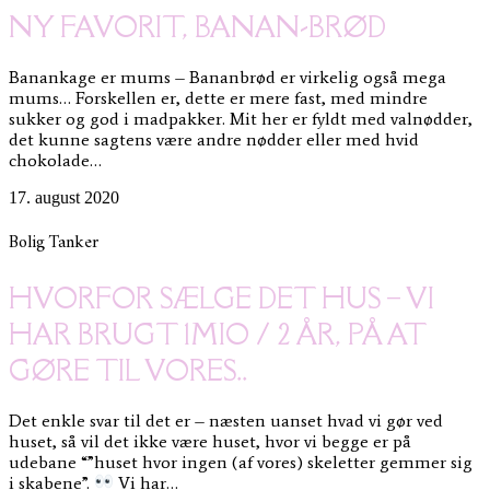
NY FAVORIT, BANAN-BRØD
Banankage er mums – Bananbrød er virkelig også mega
mums… Forskellen er, dette er mere fast, med mindre
sukker og god i madpakker. Mit her er fyldt med valnødder,
det kunne sagtens være andre nødder eller med hvid
chokolade…
17. august 2020
Bolig
Tanker
HVORFOR SÆLGE DET HUS – VI
HAR BRUGT 1MIO / 2 ÅR, PÅ AT
GØRE TIL VORES..
Det enkle svar til det er – næsten uanset hvad vi gør ved
huset, så vil det ikke være huset, hvor vi begge er på
udebane “”huset hvor ingen (af vores) skeletter gemmer sig
i skabene”.
Vi har…