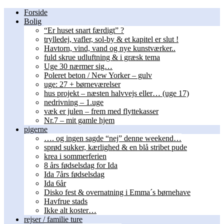
Forside
Bolig
“Er huset snart færdigt” ?
trylledej, vafler, sol-by & et kapitel er slut !
Havtorn, vind, vand og nye kunstværker..
fuld skrue udluftning & i græsk tema
Uge 30 nærmer sig…
Poleret beton / New Yorker – gulv
uge: 27 + børneværelser
hus projekt – næsten halvvejs eller… (uge 17)
nedrivning – 1.uge
væk er julen – frem med flyttekasser
Nr.7 – mit gamle hjem
pigerne
…. og ingen sagde “nej” denne weekend…
sprød sukker, kærlighed & en blå stribet pude
krea i sommerferien
8 års fødselsdag for Ida
Ida 7års fødselsdag
Ida 6år
Disko fest & overnatning i Emma´s børnehave
Havfrue stads
Ikke alt koster…
rejser / familie ture