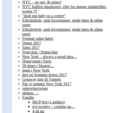
NYC – go see, & priser!
NYC kuffert situationen, eller for mange splatterfilm-
scener !!!
”dont put baby in a corner”
Efterårsferie, små forvetninger, glade børn & uldne
sager
Efterårsferie, små forvetninger, glade børn & uldne
sager
Fredage uden børn!
Dubai 2017
Julen 2017
Ferie-klar / Dubai-klar
New York – always a good idea…
Disneyland i Paris
36 timer i Skagen…
magi i New York
året og Sommer-ferien 2017
Getaway ture til Toppen
Før vi rammer New York 2017
oplevelser/rejser
påsken….
Familie
MGP fest (1.indlæg)
nyt eventyr – coming up…
4 på tur