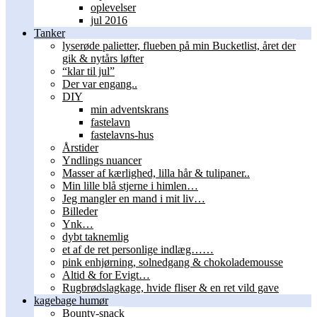
oplevelser
jul 2016
Tanker
lyserøde palietter, flueben på min Bucketlist, året der
gik & nytårs løfter
“klar til jul”
Der var engang..
DIY
min adventskrans
fastelavn
fastelavns-hus
Årstider
Yndlings nuancer
Masser af kærlighed, lilla hår & tulipaner..
Min lille blå stjerne i himlen…
Jeg mangler en mand i mit liv…
Billeder
Ynk…
dybt taknemlig
et af de ret personlige indlæg……
pink enhjørning, solnedgang & chokolademousse
Altid & for Evigt…
Rugbrødslagkage, hvide fliser & en ret vild gave
kagebage humør
Bounty-snack