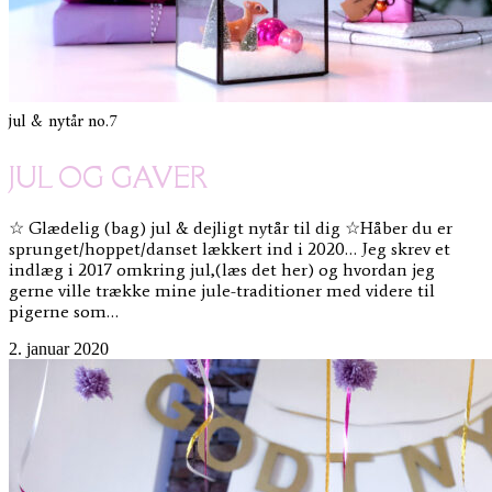
jul & nytår
no.7
JUL OG GAVER
☆ Glædelig (bag) jul & dejligt nytår til dig ☆Håber du er
sprunget/hoppet/danset lækkert ind i 2020… Jeg skrev et
indlæg i 2017 omkring jul,(læs det her) og hvordan jeg
gerne ville trække mine jule-traditioner med videre til
pigerne som…
2. januar 2020