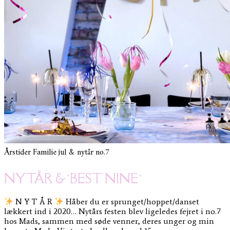
Årstider
Familie
jul & nytår
no.7
NYTÅR &`BEST NINE`
N Y T Å R
Håber du er sprunget/hoppet/danset
lækkert ind i 2020… Nytårs festen blev ligeledes fejret i no.7
hos Mads, sammen med søde venner, deres unger og min