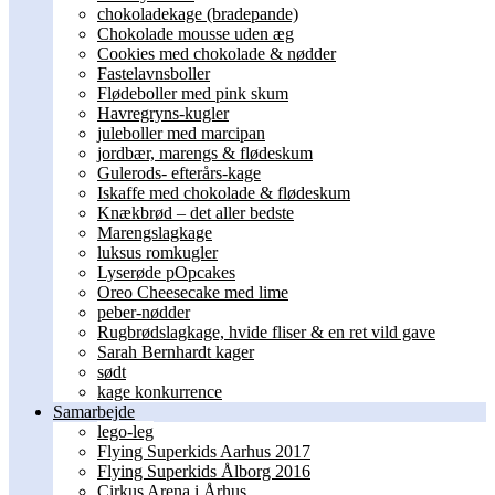
chokoladekage (bradepande)
Chokolade mousse uden æg
Cookies med chokolade & nødder
Fastelavnsboller
Flødeboller med pink skum
Havregryns-kugler
juleboller med marcipan
jordbær, marengs & flødeskum
Gulerods- efterårs-kage
Iskaffe med chokolade & flødeskum
Knækbrød – det aller bedste
Marengslagkage
luksus romkugler
Lyserøde pOpcakes
Oreo Cheesecake med lime
peber-nødder
Rugbrødslagkage, hvide fliser & en ret vild gave
Sarah Bernhardt kager
sødt
kage konkurrence
Samarbejde
lego-leg
Flying Superkids Aarhus 2017
Flying Superkids Ålborg 2016
Cirkus Arena i Århus