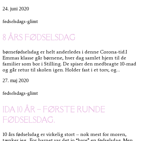
24. juni 2020
fødselsdags-glimt
8 ÅRS FØDSELSDAG
børnefødselsdag er helt anderledes i denne Corona-tid.I
Emmas klasse går børnene, hver dag samlet hjem til de
familier som bor i Stilling. De spiser den medbragte 10-mad
og går retur til skolen igen. Holder fast i et torv, og…
27. maj 2020
fødselsdags-glimt
IDA 10 ÅR – FØRSTE RUNDE
FØDSELSDAG.
10 års fødselsdag er virkelig stort – nok mest for moren,
tænker jeg.. For barnet var det jo “bare” en fødselsdag. Men