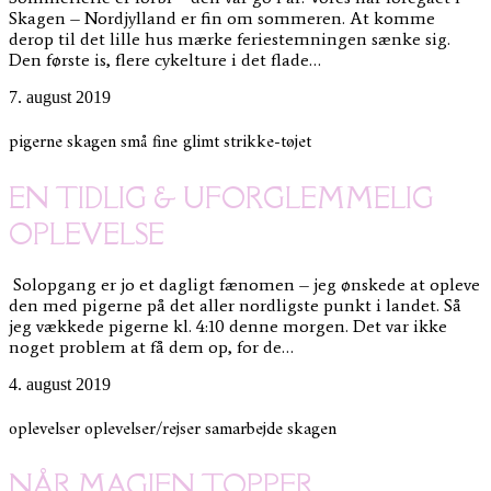
Skagen – Nordjylland er fin om sommeren. At komme
derop til det lille hus mærke feriestemningen sænke sig.
Den første is, flere cykelture i det flade…
7. august 2019
pigerne
skagen
små fine glimt
strikke-tøjet
EN TIDLIG & UFORGLEMMELIG
OPLEVELSE
Solopgang er jo et dagligt fænomen – jeg ønskede at opleve
den med pigerne på det aller nordligste punkt i landet. Så
jeg vækkede pigerne kl. 4:10 denne morgen. Det var ikke
noget problem at få dem op, for de…
4. august 2019
oplevelser
oplevelser/rejser
samarbejde
skagen
NÅR MAGIEN TOPPER