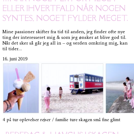
ELLER IHVERTFALD NÅR NOGEN
SYNTES, NOGET FYLDER MEGET.
Mine passioner skifter fra tid til anden, jeg finder ofte nye
ting der interesseret mig & som jeg ønsker at blive god til.
Når det sker så går jeg all in – og verden omkring mig, kan
til tider…
16. juni 2019
4 på tur
oplevelser
rejser / familie ture
skagen
små fine glimt