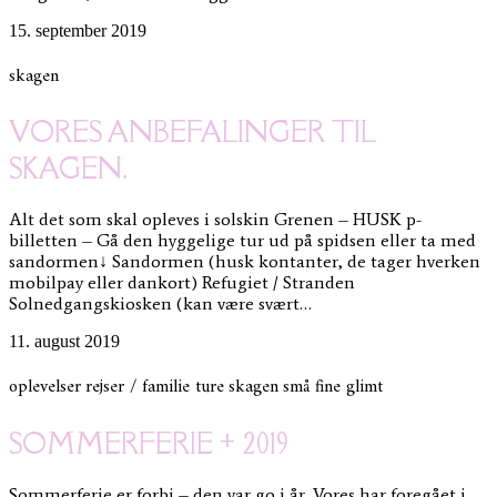
15. september 2019
skagen
VORES ANBEFALINGER TIL
SKAGEN.
Alt det som skal opleves i solskin Grenen – HUSK p-
billetten – Gå den hyggelige tur ud på spidsen eller ta med
sandormen↓ Sandormen (husk kontanter, de tager hverken
mobilpay eller dankort) Refugiet / Stranden
Solnedgangskiosken (kan være svært…
11. august 2019
oplevelser
rejser / familie ture
skagen
små fine glimt
SOMMERFERIE + 2019
Sommerferie er forbi – den var go i år. Vores har foregået i