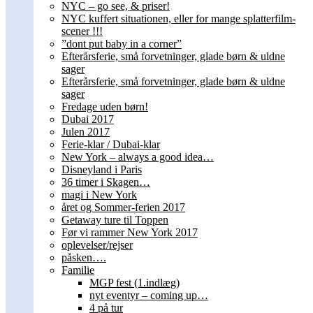
NYC – go see, & priser!
NYC kuffert situationen, eller for mange splatterfilm-
scener !!!
”dont put baby in a corner”
Efterårsferie, små forvetninger, glade børn & uldne
sager
Efterårsferie, små forvetninger, glade børn & uldne
sager
Fredage uden børn!
Dubai 2017
Julen 2017
Ferie-klar / Dubai-klar
New York – always a good idea…
Disneyland i Paris
36 timer i Skagen…
magi i New York
året og Sommer-ferien 2017
Getaway ture til Toppen
Før vi rammer New York 2017
oplevelser/rejser
påsken….
Familie
MGP fest (1.indlæg)
nyt eventyr – coming up…
4 på tur