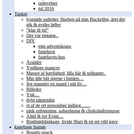
oplevelser
jul 2016
Tanker
lyserøde palietter, flueben på min Bucketlist, året der
gik & nytårs løfter
“klar til jul”
Der var engang..
DIY
min adventskrans
fastelavn
fastelavns-hus
Årstider
Yndlings nuancer
Masser af kærlighed, lilla hår & tulipaner..
Min lille blå stjerne i himlen…
Jeg mangler en mand i mit liv…
Billeder
Ynk…
dybt taknemlig
et af de ret personlige indlæg……
pink enhjørning, solnedgang & chokolademousse
Altid & for Evigt…
Rugbrødslagkage, hvide fliser & en ret vild gave
kagebage humør
Bounty-snack