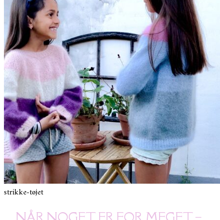
strikke-tøjet
…NÅR NOGET ER FOR MEGET –