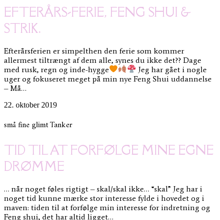
EFTERÅRS-FERIE, FENG SHUI &
STRIK.
Efterårsferien er simpelthen den ferie som kommer
allermest tiltrængt af dem alle, synes du ikke det?? Dage
med rusk, regn og inde-hygge
Jeg har gået i nogle
uger og fokuseret meget på min nye Feng Shui uddannelse
– Må…
22. oktober 2019
små fine glimt
Tanker
TID TIL AT FORFØLGE MINE EGNE
DRØMME
… når noget føles rigtigt – skal/skal ikke… “skal” Jeg har i
noget tid kunne mærke stor interesse fylde i hovedet og i
maven: tiden til at forfølge min interesse for indretning og
Feng shui, det har altid ligget…