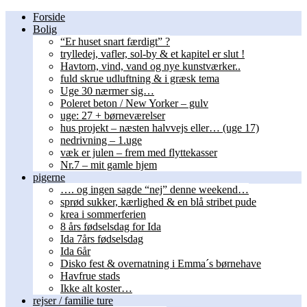
Forside
Bolig
“Er huset snart færdigt” ?
trylledej, vafler, sol-by & et kapitel er slut !
Havtorn, vind, vand og nye kunstværker..
fuld skrue udluftning & i græsk tema
Uge 30 nærmer sig…
Poleret beton / New Yorker – gulv
uge: 27 + børneværelser
hus projekt – næsten halvvejs eller… (uge 17)
nedrivning – 1.uge
væk er julen – frem med flyttekasser
Nr.7 – mit gamle hjem
pigerne
…. og ingen sagde “nej” denne weekend…
sprød sukker, kærlighed & en blå stribet pude
krea i sommerferien
8 års fødselsdag for Ida
Ida 7års fødselsdag
Ida 6år
Disko fest & overnatning i Emma´s børnehave
Havfrue stads
Ikke alt koster…
rejser / familie ture