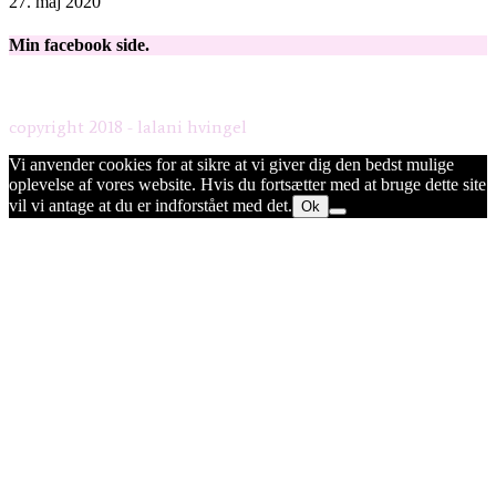
27. maj 2020
Min facebook side.
copyright 2018 - lalani hvingel
Vi anvender cookies for at sikre at vi giver dig den bedst mulige
oplevelse af vores website. Hvis du fortsætter med at bruge dette site
vil vi antage at du er indforstået med det.
Ok