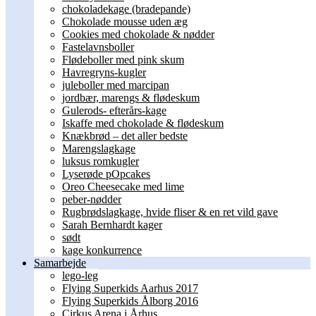
chokoladekage (bradepande)
Chokolade mousse uden æg
Cookies med chokolade & nødder
Fastelavnsboller
Flødeboller med pink skum
Havregryns-kugler
juleboller med marcipan
jordbær, marengs & flødeskum
Gulerods- efterårs-kage
Iskaffe med chokolade & flødeskum
Knækbrød – det aller bedste
Marengslagkage
luksus romkugler
Lyserøde pOpcakes
Oreo Cheesecake med lime
peber-nødder
Rugbrødslagkage, hvide fliser & en ret vild gave
Sarah Bernhardt kager
sødt
kage konkurrence
Samarbejde
lego-leg
Flying Superkids Aarhus 2017
Flying Superkids Ålborg 2016
Cirkus Arena i Århus