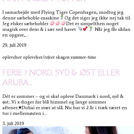
I samarbejde med Flying Tiger Copenhagen, modtog jeg
denne sæbeboble-maskine
Og det siger jeg ikke nej tak til.
Jeg elsker sæbebobler
Det er simpelthen noget
magisk over dem & i sær ved havet
Når jeg får sådan
en opgave,…
29. juli 2019
oplevelser
oplevelser/rejser
skagen
summer-time
FERIE ? NORD, SYD & ØST ELLER
ARUBA..
Dét er sommer – og vi skal opleve Danmark i nord, syd &
øst…Vi x-finger for blå himmel og lange sommer
aftener.♥Dubai er svær at slå. Nu har vi 2 år i træk været en
tur i mellemøsten i…
3. juli 2019