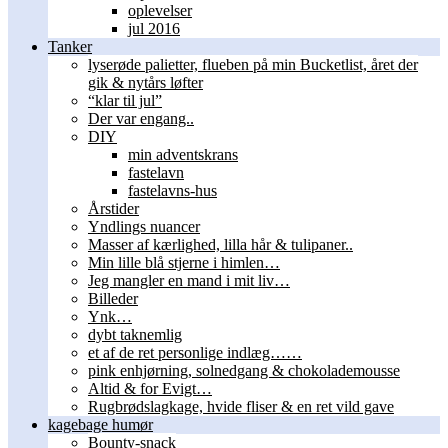
oplevelser
jul 2016
Tanker
lyserøde palietter, flueben på min Bucketlist, året der
gik & nytårs løfter
“klar til jul”
Der var engang..
DIY
min adventskrans
fastelavn
fastelavns-hus
Årstider
Yndlings nuancer
Masser af kærlighed, lilla hår & tulipaner..
Min lille blå stjerne i himlen…
Jeg mangler en mand i mit liv…
Billeder
Ynk…
dybt taknemlig
et af de ret personlige indlæg……
pink enhjørning, solnedgang & chokolademousse
Altid & for Evigt…
Rugbrødslagkage, hvide fliser & en ret vild gave
kagebage humør
Bounty-snack