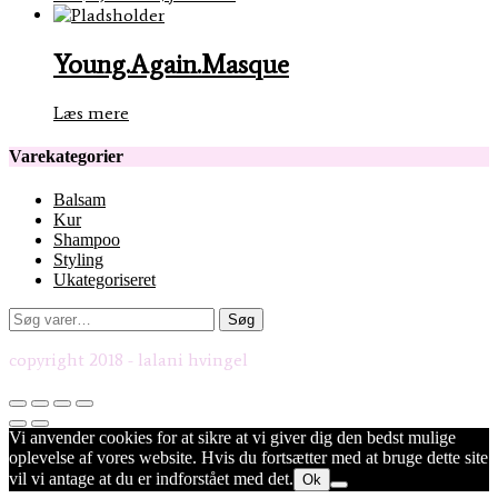
Young.Again.Masque
Læs mere
Varekategorier
Balsam
Kur
Shampoo
Styling
Ukategoriseret
Søg
Søg
efter:
copyright 2018 - lalani hvingel
Vi anvender cookies for at sikre at vi giver dig den bedst mulige
oplevelse af vores website. Hvis du fortsætter med at bruge dette site
vil vi antage at du er indforstået med det.
Ok