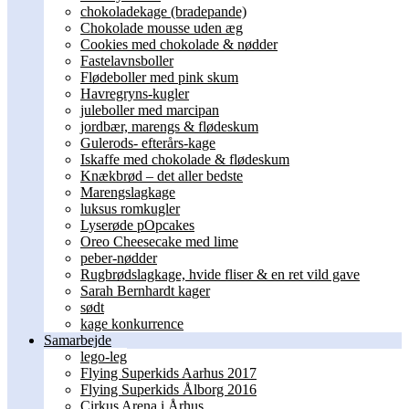
chokoladekage (bradepande)
Chokolade mousse uden æg
Cookies med chokolade & nødder
Fastelavnsboller
Flødeboller med pink skum
Havregryns-kugler
juleboller med marcipan
jordbær, marengs & flødeskum
Gulerods- efterårs-kage
Iskaffe med chokolade & flødeskum
Knækbrød – det aller bedste
Marengslagkage
luksus romkugler
Lyserøde pOpcakes
Oreo Cheesecake med lime
peber-nødder
Rugbrødslagkage, hvide fliser & en ret vild gave
Sarah Bernhardt kager
sødt
kage konkurrence
Samarbejde
lego-leg
Flying Superkids Aarhus 2017
Flying Superkids Ålborg 2016
Cirkus Arena i Århus