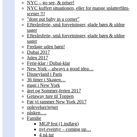
NYC – go see, & priser!
NYC kuffert situationen, eller for mange splatterfilm-
scener !!!
”dont put baby in a corner”
Efterårsferie, små forvetninger, glade børn & uldne
sager
Efterårsferie, små forvetninger, glade børn & uldne
sager
Fredage uden børn!
Dubai 2017
Julen 2017
Ferie-klar / Dubai-klar
New York – always a good idea…
Disneyland i Paris
36 timer i Skagen…
magi i New York
året og Sommer-ferien 2017
Getaway ture til Toppen
Før vi rammer New York 2017
oplevelser/rejser
påsken….
Familie
MGP fest (1.indlæg)
nyt eventyr – coming up…
4 på tur