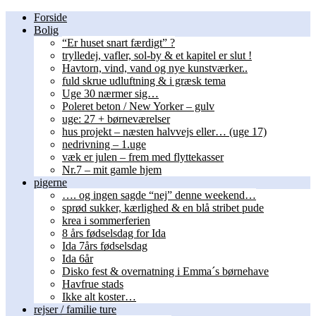
Forside
Bolig
“Er huset snart færdigt” ?
trylledej, vafler, sol-by & et kapitel er slut !
Havtorn, vind, vand og nye kunstværker..
fuld skrue udluftning & i græsk tema
Uge 30 nærmer sig…
Poleret beton / New Yorker – gulv
uge: 27 + børneværelser
hus projekt – næsten halvvejs eller… (uge 17)
nedrivning – 1.uge
væk er julen – frem med flyttekasser
Nr.7 – mit gamle hjem
pigerne
…. og ingen sagde “nej” denne weekend…
sprød sukker, kærlighed & en blå stribet pude
krea i sommerferien
8 års fødselsdag for Ida
Ida 7års fødselsdag
Ida 6år
Disko fest & overnatning i Emma´s børnehave
Havfrue stads
Ikke alt koster…
rejser / familie ture