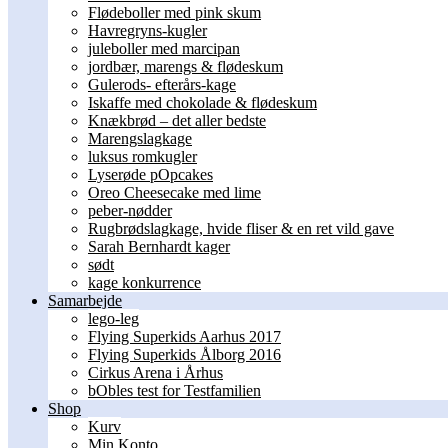
Flødeboller med pink skum
Havregryns-kugler
juleboller med marcipan
jordbær, marengs & flødeskum
Gulerods- efterårs-kage
Iskaffe med chokolade & flødeskum
Knækbrød – det aller bedste
Marengslagkage
luksus romkugler
Lyserøde pOpcakes
Oreo Cheesecake med lime
peber-nødder
Rugbrødslagkage, hvide fliser & en ret vild gave
Sarah Bernhardt kager
sødt
kage konkurrence
Samarbejde
lego-leg
Flying Superkids Aarhus 2017
Flying Superkids Ålborg 2016
Cirkus Arena i Århus
bObles test for Testfamilien
Shop
Kurv
Min Konto