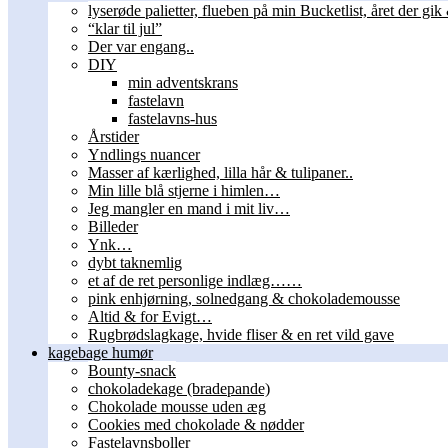
lyserøde palietter, flueben på min Bucketlist, året der gik 
“klar til jul”
Der var engang..
DIY
min adventskrans
fastelavn
fastelavns-hus
Årstider
Yndlings nuancer
Masser af kærlighed, lilla hår & tulipaner..
Min lille blå stjerne i himlen…
Jeg mangler en mand i mit liv…
Billeder
Ynk…
dybt taknemlig
et af de ret personlige indlæg……
pink enhjørning, solnedgang & chokolademousse
Altid & for Evigt…
Rugbrødslagkage, hvide fliser & en ret vild gave
kagebage humør
Bounty-snack
chokoladekage (bradepande)
Chokolade mousse uden æg
Cookies med chokolade & nødder
Fastelavnsboller