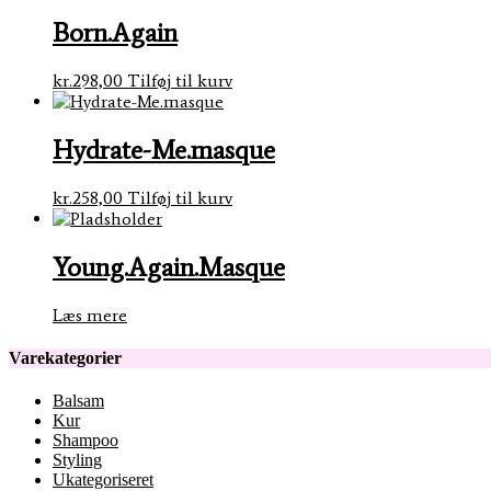
Born.Again
kr.
298,00
Tilføj til kurv
Hydrate-Me.masque
kr.
258,00
Tilføj til kurv
Young.Again.Masque
Læs mere
Varekategorier
Balsam
Kur
Shampoo
Styling
Ukategoriseret