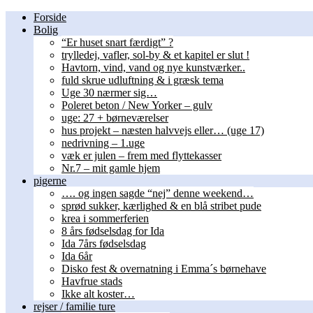
Forside
Bolig
“Er huset snart færdigt” ?
trylledej, vafler, sol-by & et kapitel er slut !
Havtorn, vind, vand og nye kunstværker..
fuld skrue udluftning & i græsk tema
Uge 30 nærmer sig…
Poleret beton / New Yorker – gulv
uge: 27 + børneværelser
hus projekt – næsten halvvejs eller… (uge 17)
nedrivning – 1.uge
væk er julen – frem med flyttekasser
Nr.7 – mit gamle hjem
pigerne
…. og ingen sagde “nej” denne weekend…
sprød sukker, kærlighed & en blå stribet pude
krea i sommerferien
8 års fødselsdag for Ida
Ida 7års fødselsdag
Ida 6år
Disko fest & overnatning i Emma´s børnehave
Havfrue stads
Ikke alt koster…
rejser / familie ture