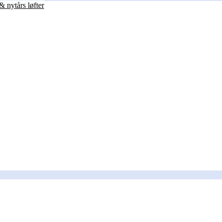
& nytårs løfter