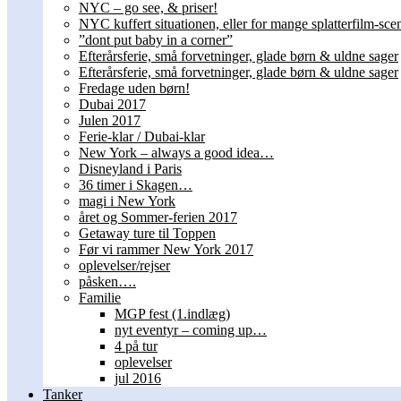
NYC – go see, & priser!
NYC kuffert situationen, eller for mange splatterfilm-scen
”dont put baby in a corner”
Efterårsferie, små forvetninger, glade børn & uldne sager
Efterårsferie, små forvetninger, glade børn & uldne sager
Fredage uden børn!
Dubai 2017
Julen 2017
Ferie-klar / Dubai-klar
New York – always a good idea…
Disneyland i Paris
36 timer i Skagen…
magi i New York
året og Sommer-ferien 2017
Getaway ture til Toppen
Før vi rammer New York 2017
oplevelser/rejser
påsken….
Familie
MGP fest (1.indlæg)
nyt eventyr – coming up…
4 på tur
oplevelser
jul 2016
Tanker