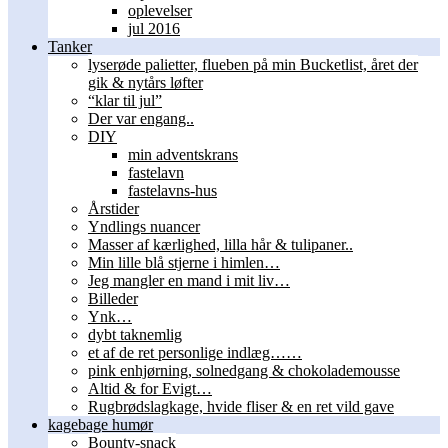
oplevelser
jul 2016
Tanker
lyserøde palietter, flueben på min Bucketlist, året der
gik & nytårs løfter
“klar til jul”
Der var engang..
DIY
min adventskrans
fastelavn
fastelavns-hus
Årstider
Yndlings nuancer
Masser af kærlighed, lilla hår & tulipaner..
Min lille blå stjerne i himlen…
Jeg mangler en mand i mit liv…
Billeder
Ynk…
dybt taknemlig
et af de ret personlige indlæg……
pink enhjørning, solnedgang & chokolademousse
Altid & for Evigt…
Rugbrødslagkage, hvide fliser & en ret vild gave
kagebage humør
Bounty-snack