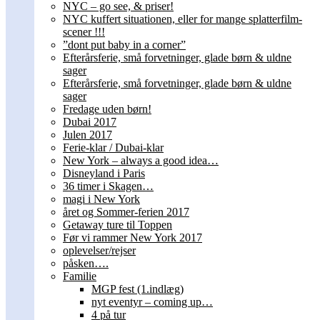
NYC – go see, & priser!
NYC kuffert situationen, eller for mange splatterfilm-
scener !!!
”dont put baby in a corner”
Efterårsferie, små forvetninger, glade børn & uldne
sager
Efterårsferie, små forvetninger, glade børn & uldne
sager
Fredage uden børn!
Dubai 2017
Julen 2017
Ferie-klar / Dubai-klar
New York – always a good idea…
Disneyland i Paris
36 timer i Skagen…
magi i New York
året og Sommer-ferien 2017
Getaway ture til Toppen
Før vi rammer New York 2017
oplevelser/rejser
påsken….
Familie
MGP fest (1.indlæg)
nyt eventyr – coming up…
4 på tur