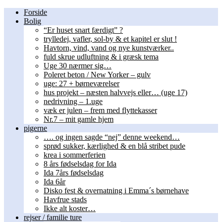
Forside
Bolig
“Er huset snart færdigt” ?
trylledej, vafler, sol-by & et kapitel er slut !
Havtorn, vind, vand og nye kunstværker..
fuld skrue udluftning & i græsk tema
Uge 30 nærmer sig…
Poleret beton / New Yorker – gulv
uge: 27 + børneværelser
hus projekt – næsten halvvejs eller… (uge 17)
nedrivning – 1.uge
væk er julen – frem med flyttekasser
Nr.7 – mit gamle hjem
pigerne
…. og ingen sagde “nej” denne weekend…
sprød sukker, kærlighed & en blå stribet pude
krea i sommerferien
8 års fødselsdag for Ida
Ida 7års fødselsdag
Ida 6år
Disko fest & overnatning i Emma´s børnehave
Havfrue stads
Ikke alt koster…
rejser / familie ture