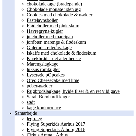
chokoladekage (bradepande)
Chokolade mousse uden æg
Cookies med chokolade & nødder
Fastelavnsboller
Flødeboller med pink skum
Havregryns-kugler
juleboller med marcipan
jordbær, marengs & flødeskum
Gulerods- efterårs-kage
Iskaffe med chokolade & flødeskum
Knækbrød – det aller bedste
Marengslagkage
luksus romkugler
Lyserøde pOpcakes
Oreo Cheesecake med lime
peber-nødder
Rugbrødslagkage, hvide fliser & en ret vild gave
Sarah Bernhardt kager
sødt
kage konkurrence
Samarbejde
lego-leg
Flying Superkids Aarhus 2017
Flying Superkids Ålborg 2016
Cirkus Arena i Århus