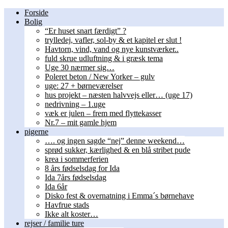
Forside
Bolig
“Er huset snart færdigt” ?
trylledej, vafler, sol-by & et kapitel er slut !
Havtorn, vind, vand og nye kunstværker..
fuld skrue udluftning & i græsk tema
Uge 30 nærmer sig…
Poleret beton / New Yorker – gulv
uge: 27 + børneværelser
hus projekt – næsten halvvejs eller… (uge 17)
nedrivning – 1.uge
væk er julen – frem med flyttekasser
Nr.7 – mit gamle hjem
pigerne
…. og ingen sagde “nej” denne weekend…
sprød sukker, kærlighed & en blå stribet pude
krea i sommerferien
8 års fødselsdag for Ida
Ida 7års fødselsdag
Ida 6år
Disko fest & overnatning i Emma´s børnehave
Havfrue stads
Ikke alt koster…
rejser / familie ture