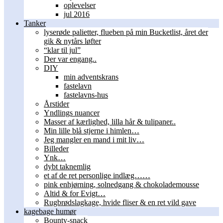
oplevelser
jul 2016
Tanker
lyserøde palietter, flueben på min Bucketlist, året der
gik & nytårs løfter
“klar til jul”
Der var engang..
DIY
min adventskrans
fastelavn
fastelavns-hus
Årstider
Yndlings nuancer
Masser af kærlighed, lilla hår & tulipaner..
Min lille blå stjerne i himlen…
Jeg mangler en mand i mit liv…
Billeder
Ynk…
dybt taknemlig
et af de ret personlige indlæg……
pink enhjørning, solnedgang & chokolademousse
Altid & for Evigt…
Rugbrødslagkage, hvide fliser & en ret vild gave
kagebage humør
Bounty-snack