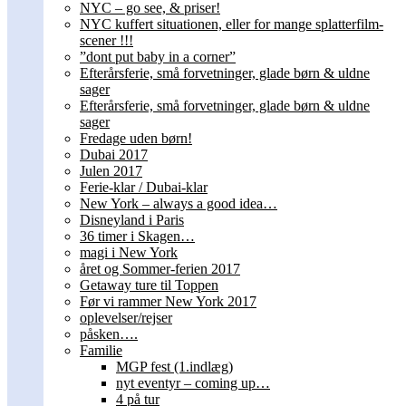
NYC – go see, & priser!
NYC kuffert situationen, eller for mange splatterfilm-
scener !!!
”dont put baby in a corner”
Efterårsferie, små forvetninger, glade børn & uldne
sager
Efterårsferie, små forvetninger, glade børn & uldne
sager
Fredage uden børn!
Dubai 2017
Julen 2017
Ferie-klar / Dubai-klar
New York – always a good idea…
Disneyland i Paris
36 timer i Skagen…
magi i New York
året og Sommer-ferien 2017
Getaway ture til Toppen
Før vi rammer New York 2017
oplevelser/rejser
påsken….
Familie
MGP fest (1.indlæg)
nyt eventyr – coming up…
4 på tur