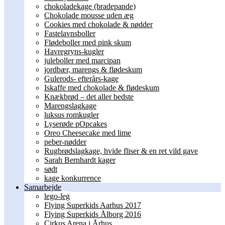
chokoladekage (bradepande)
Chokolade mousse uden æg
Cookies med chokolade & nødder
Fastelavnsboller
Flødeboller med pink skum
Havregryns-kugler
juleboller med marcipan
jordbær, marengs & flødeskum
Gulerods- efterårs-kage
Iskaffe med chokolade & flødeskum
Knækbrød – det aller bedste
Marengslagkage
luksus romkugler
Lyserøde pOpcakes
Oreo Cheesecake med lime
peber-nødder
Rugbrødslagkage, hvide fliser & en ret vild gave
Sarah Bernhardt kager
sødt
kage konkurrence
Samarbejde
lego-leg
Flying Superkids Aarhus 2017
Flying Superkids Ålborg 2016
Cirkus Arena i Århus