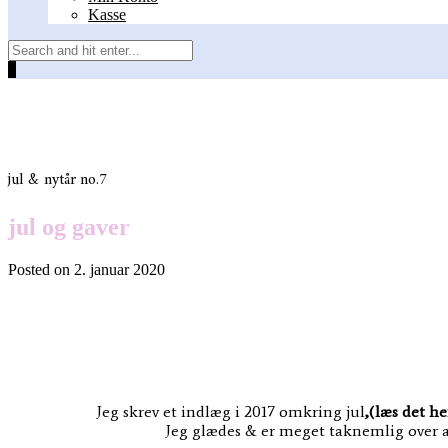
Kasse
0
jul & nytår
no.7
jul og gaver
Posted on
2. januar 2020
Jeg skrev et indlæg i 2017 omkring jul
,
(læs det h
Jeg glædes & er meget taknemlig over at