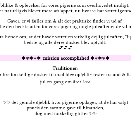
kke & oplevelser for vores pigerne som overhovedet muligt, på tr
naturligvis blevet mere afslappet, nu hvor vi har været igenn
Gaver, er vi fælles om & alt det praktiske finder vi ud af.
abe den bedste aften for vores piger og nogle juleaftener de vil 
fra hende om, at det havde været en virkelig dejlig juleaften; “li
bedste og alle deres ønsker blev opfyldt.
💕💕💕
✱∗✱∗✱
mission accomplished
✱∗✱∗✱
Traditioner:
r & fire forskellige ønsker til mad blev opfyldt~ rester fra and 
jul en gang om året ✨🍬
✨✨ det geniale øjeblik hvor pigerne opdager, at de har valgt
præcis den samme gave til hinanden,
dog med forskellig glitter ✨✨