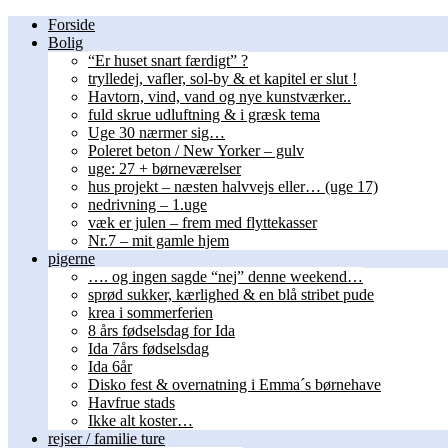
Forside
Bolig
“Er huset snart færdigt” ?
trylledej, vafler, sol-by & et kapitel er slut !
Havtorn, vind, vand og nye kunstværker..
fuld skrue udluftning & i græsk tema
Uge 30 nærmer sig…
Poleret beton / New Yorker – gulv
uge: 27 + børneværelser
hus projekt – næsten halvvejs eller… (uge 17)
nedrivning – 1.uge
væk er julen – frem med flyttekasser
Nr.7 – mit gamle hjem
pigerne
…. og ingen sagde “nej” denne weekend…
sprød sukker, kærlighed & en blå stribet pude
krea i sommerferien
8 års fødselsdag for Ida
Ida 7års fødselsdag
Ida 6år
Disko fest & overnatning i Emma´s børnehave
Havfrue stads
Ikke alt koster…
rejser / familie ture