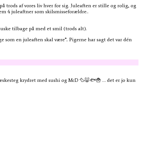
ods af vores liv hver for sig. Juleaften er stille og rolig, og
em 4 juleaftner som skilsmisseforældre..
huske tilbage på med et smil (trods alt).
ge som en juleaften skal være”.. Pigerne har sagt det var dén
& flæskesteg krydret med sushi og McD 🦆🐷🐟🍟 … det er jo kun