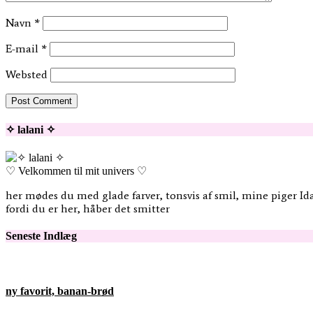
Navn
*
E-mail
*
Websted
✧ lalani ✧
♡ Velkommen til mit univers ♡
her mødes du med glade farver, tonsvis af smil, mine piger Ida
fordi du er her, håber det smitter
Seneste Indlæg
ny favorit, banan-brød