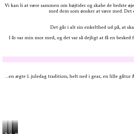
Vi kan li at være sammen om højtider og skabe de bedste øjebli
med dem som ønsker at være med. Det er 
Det går i alt sin enkelthed ud på, at sk
I år var min mor med, og det var så dejligt at få en besked 
…en ægte 1. juledag tradition; helt ned i gear, en lille gåtu
træt
seføli
“frost”
sprøde