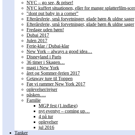
NYC – go see, & priser!
NYC kuffert situationen, eller for mange splatterfilm-scen
”dont put baby in a corner”
Efterårsferie, små forvetninger, glade børn & uldne sager
Efterårsferie, små forvetninger, glade børn & uldne sager
Fredage uden børn!
Dubai 2017
Julen 2017
Ferie-klar / Dubai-klar
New York – always a good idea…
Disneyland i Paris
36 timer i Skagen…
magi i New York
året og Sommer-ferien 2017
Getaway ture til Toppen
Før vi rammer New York 2017
oplevelser/rejser
påsken….
Familie
MGP fest (1.indlæg)
nyt eventyr – coming up…
4 på tur
oplevelser
jul 2016
Tanker