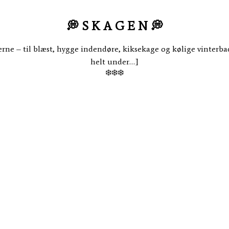
💭
S K A G E N
💭
 – til blæst, hygge indendøre, kiksekage og kølige vinterbade [
helt under…]
❄️❄️❄️