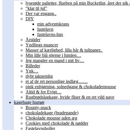
lyserøde palietter, flueben på min Bucketlist, året der gik 
“klar til jul”
Der var engang..
DIY
min adventskrans
fastelavn
fastelavns-hus
Årstider
Yndlings nuancer
Masser af kærlighed, lilla hår & tulipaner..
Min lille blå stjerne i himlen…
Jeg mangler en mand i mit liv…
Billeder
Ynk…
dybt taknemlig
et af de ret personlige indlæg……
pink enhjørning, solnedgang & chokolademousse
Altid & for Evigt…
Rugbrødslagkage, hvide fliser & en ret vild gave
kagebage humør
Bounty-snack
chokoladekage (bradepande)
Chokolade mousse uden æg
Cookies med chokolade & nødder
Fastelavnsboller