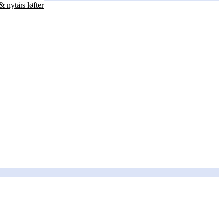
& nytårs løfter