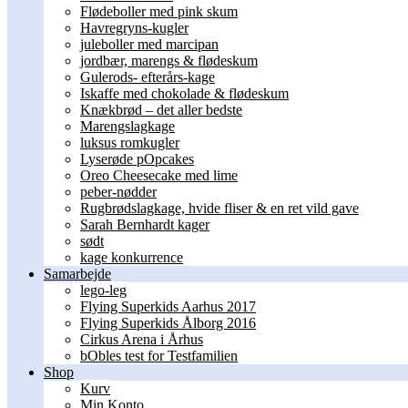
Flødeboller med pink skum
Havregryns-kugler
juleboller med marcipan
jordbær, marengs & flødeskum
Gulerods- efterårs-kage
Iskaffe med chokolade & flødeskum
Knækbrød – det aller bedste
Marengslagkage
luksus romkugler
Lyserøde pOpcakes
Oreo Cheesecake med lime
peber-nødder
Rugbrødslagkage, hvide fliser & en ret vild gave
Sarah Bernhardt kager
sødt
kage konkurrence
Samarbejde
lego-leg
Flying Superkids Aarhus 2017
Flying Superkids Ålborg 2016
Cirkus Arena i Århus
bObles test for Testfamilien
Shop
Kurv
Min Konto