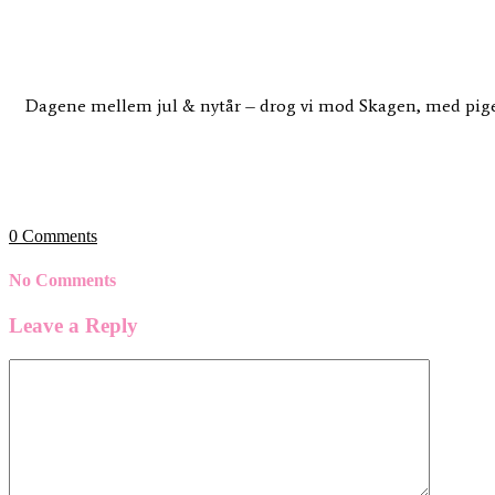
på
med
med
&
1.juledag
pandekager
mine
velduftene
til
–
kærligheder❄️
morgenmad
jeg
elsker
tulipaner
Dagene mellem jul & nytår – drog vi mod Skagen, med pigerne
0
Comments
No Comments
Leave a Reply