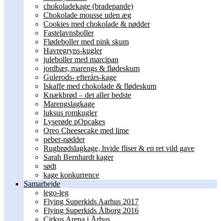
chokoladekage (bradepande)
Chokolade mousse uden æg
Cookies med chokolade & nødder
Fastelavnsboller
Flødeboller med pink skum
Havregryns-kugler
juleboller med marcipan
jordbær, marengs & flødeskum
Gulerods- efterårs-kage
Iskaffe med chokolade & flødeskum
Knækbrød – det aller bedste
Marengslagkage
luksus romkugler
Lyserøde pOpcakes
Oreo Cheesecake med lime
peber-nødder
Rugbrødslagkage, hvide fliser & en ret vild gave
Sarah Bernhardt kager
sødt
kage konkurrence
Samarbejde
lego-leg
Flying Superkids Aarhus 2017
Flying Superkids Ålborg 2016
Cirkus Arena i Århus