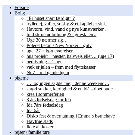
Forside
Bolig
“Er huset snart færdigt” ?
trylledej, vafler, sol-by & et kapitel er slut !
Havtorn, vind, vand og nye kunstværker..
fuld skrue udluftning & i græsk tema
Uge 30 nærmer sig…
Poleret beton / New Yorker – gulv
uge: 27 + børneværelser
hus projekt – næsten halvvejs eller… (uge 17)
nedrivning – 1.uge
væk er julen – frem med flyttekasser
Nr.7 – mit gamle hjem
pigerne
…. og ingen sagde “nej” denne weekend…
sprød sukker, kærlighed & en blå stribet pude
krea i sommerferien
8 års fødselsdag for Ida
Ida 7års fødselsdag
Ida 6år
Disko fest & overnatning i Emma´s børnehave
Havfrue stads
Ikke alt koster…
rejser / familie ture