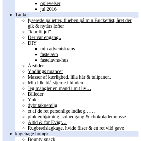
oplevelser
jul 2016
Tanker
lyserøde palietter, flueben på min Bucketlist, året der
gik & nytårs løfter
“klar til jul”
Der var engang..
DIY
min adventskrans
fastelavn
fastelavns-hus
Årstider
Yndlings nuancer
Masser af kærlighed, lilla hår & tulipaner..
Min lille blå stjerne i himlen…
Jeg mangler en mand i mit liv…
Billeder
Ynk…
dybt taknemlig
et af de ret personlige indlæg……
pink enhjørning, solnedgang & chokolademousse
Altid & for Evigt…
Rugbrødslagkage, hvide fliser & en ret vild gave
kagebage humør
Bounty-snack