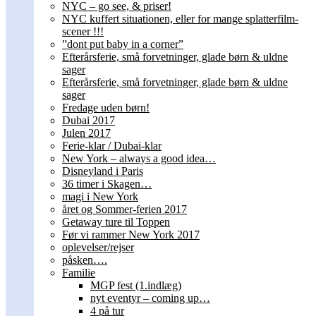
NYC – go see, & priser!
NYC kuffert situationen, eller for mange splatterfilm-
scener !!!
”dont put baby in a corner”
Efterårsferie, små forvetninger, glade børn & uldne
sager
Efterårsferie, små forvetninger, glade børn & uldne
sager
Fredage uden børn!
Dubai 2017
Julen 2017
Ferie-klar / Dubai-klar
New York – always a good idea…
Disneyland i Paris
36 timer i Skagen…
magi i New York
året og Sommer-ferien 2017
Getaway ture til Toppen
Før vi rammer New York 2017
oplevelser/rejser
påsken….
Familie
MGP fest (1.indlæg)
nyt eventyr – coming up…
4 på tur